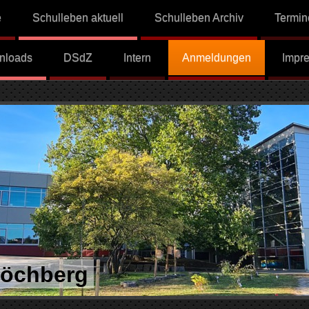
e
Schulleben aktuell
Schulleben Archiv
Termin
nloads
DSdZ
Intern
Anmeldungen
Impr
Höchberg