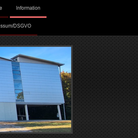
e
Information
essum/DSGVO