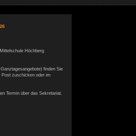
/26
e Mittelschule Höchberg
 Ganztagesangebote) finden Sie
er Post zuschicken oder im
inen Termin über das Sekretariat.