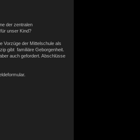
ine der zentralen
 für unser Kind?
die Vorzüge der Mittelschule als
zip gibt familiäre Geborgenheit.
aber auch gefordert. Abschlüsse
ldeformular.