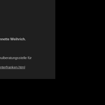
nnette Weihrich.
ulberatungsstelle für
unterfranken.html