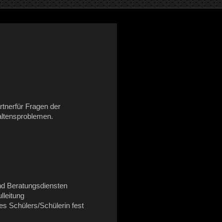
rtnerfür Fragen der
altensproblemen.
und Beratungsdiensten
lleitung
nes Schülers/Schülerin fest