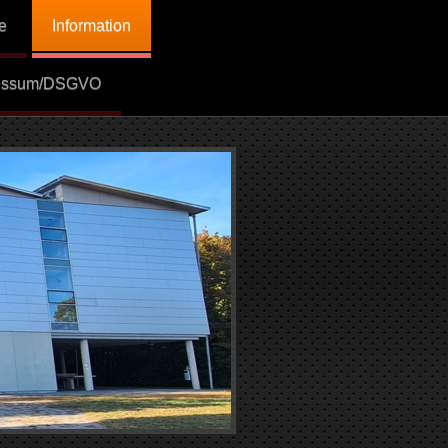
e
Information
essum/DSGVO