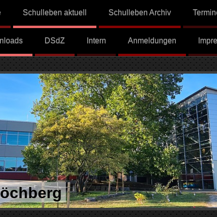
e
Schulleben aktuell
Schulleben Archiv
Termin
nloads
DSdZ
Intern
Anmeldungen
Impr
Höchberg