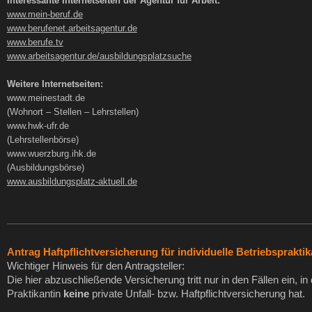
Interessante Internetseiten der Agentur für Arbeit:
www.mein-beruf.de
www.berufenet.arbeitsagentur.de
www.berufe.tv
www.arbeitsagentur.de/ausbildungsplatzsuche
Weitere Internetseiten:
www.meinestadt.de
(Wohnort – Stellen – Lehrstellen)
www.hwk-ufr.de
(Lehrstellenbörse)
www.wuerzburg.ihk.de
(Ausbildungsbörse)
www.ausbildungsplatz-aktuell.de
Antrag Haftpflichtversicherung für individuelle Betriebspraktik
Wichtiger Hinweis für den Antragsteller:
Die hier abzuschließende Versicherung tritt nur in den Fällen ein, in
Praktikantin
keine
private Unfall- bzw. Haftpflichtversicherung hat.