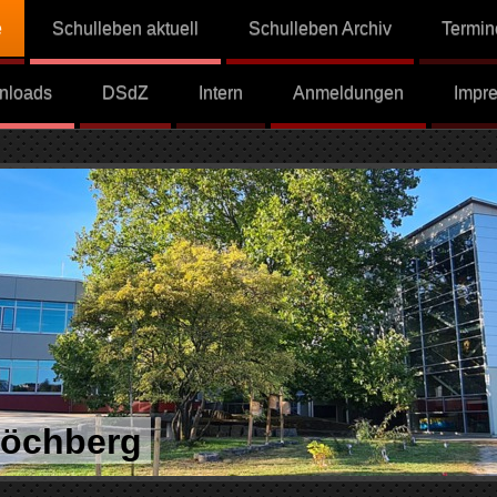
e
Schulleben aktuell
Schulleben Archiv
Termin
nloads
DSdZ
Intern
Anmeldungen
Impr
Höchberg