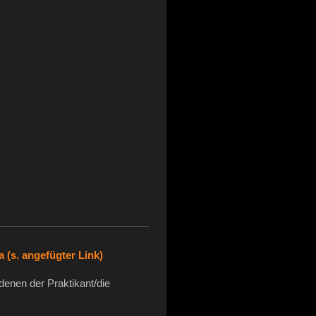
a (s. angefügter Link)
 denen der Praktikant/die