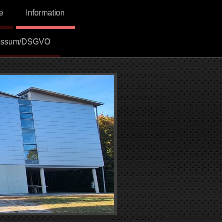
e
Information
essum/DSGVO