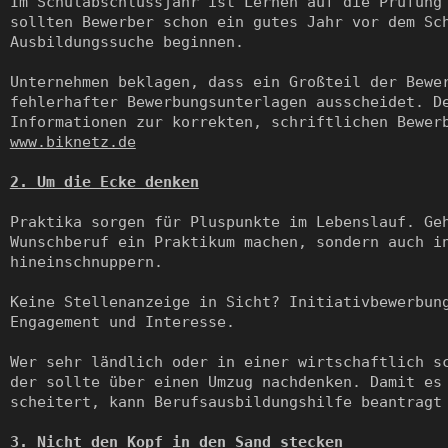
Im Schulabschlussjahr ist Lernen auf die Prüfung 
sollten Bewerber schon ein gutes Jahr vor dem Sch
Ausbildungssuche beginnen.

Unternehmen beklagen, dass ein Großteil der Bewer
fehlerhafter Bewerbungsunterlagen ausscheidet. De
2. Um die Ecke denken
Praktika sorgen für Pluspunkte im Lebenslauf. Geh
Wunschberuf ein Praktikum machen, sondern auch in
hineinschnuppern.

Keine Stellenanzeige in Sicht? Initiativbewerbung
Engagement und Interesse.

Wer sehr ländlich oder in einer wirtschaftlich sc
der sollte über einen Umzug nachdenken. Damit es 
scheitert, kann Berufsausbildungshilfe beantragt 
3. Nicht den Kopf in den Sand stecken