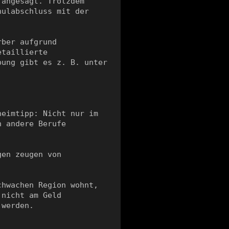
angesagt. Trotzdem 
ulabschluss mit der 
ber aufgrund 
taillierte 
Informationen zur korrekten, schriftlichen Bewerbung gibt es z. B. unter 
eimtipp: Nicht nur im 
 andere Berufe 
en zeugen von 
hwachen Region wohnt, 
nicht am Geld 
werden.
