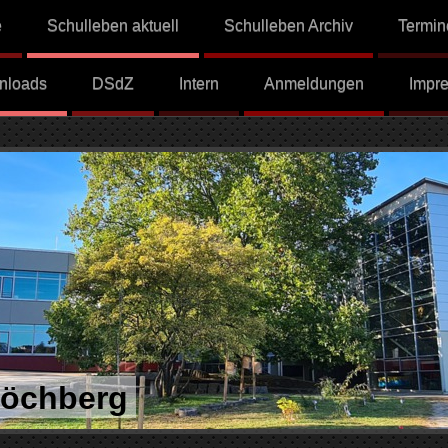
e
Schulleben aktuell
Schulleben Archiv
Termin
nloads
DSdZ
Intern
Anmeldungen
Impr
Höchberg