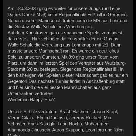
Am 18.03.2025 ging es weiter für unsere Jungs (und eine
Dame: Danke Mia!) beim Regionalfinale Fußball in Gerbrunn.
Neben unserer Mannschaft traten noch die MS aus Lohr und
die Gustav-Walle-Schule aus Würzburg an.
Auf dem Kunstrasen gab es spannende Spiele, zumindest
das erste… Hier schlugen die Fussballer der die Gustav-
Walle-Schule die Vertretung aus Lohr knapp mit 2:1. Dann
musste unsere Mannschaft ran. Es wurde ein deutliches
Spiel zu unseren Gunsten. Mit 9:0 ging unser Team vom
Platz, um dann im letzten Spiel den Vertreter aus Würzburg-
Stadt mit 6:0 zu besiegen. Sieger des Regionalfinales!!!!! In
den bisherigen vier Spielen dieser Mannschaft gab es nur ein
Gegentor! Das nächste Turnier findet in Aschaffenburg statt
und hier sind die vier besten Mannschaften aus ganz
Unterfranken vertreten!
Wieder ein Happy-End?
Unsere Schule vertraten: Arash Hashemi, Jason Krapf,
Vleron Citaku, Elmin Dautoski, Jeremy Ruckert, Mia
Schuster, Enes Sakoglu, Leart Hoxha, Mohammed
Alhamonda Jihussein, Aaron Skupsch, Leon Ibra und Rilon
Mjeku.