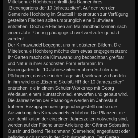
Mittelschule Höchberg entrollt das Banner ihres
„Bienengartens der 10 Jahreszeiten“. Auf den von der
Gemeinde Höchberg im Stadtteil Hexenbruch zur Verfügung
gestellten Flächen sollte ursprünglich eine Blühwiese
entstehen. Doch die Flächen am Mainlandbad können nach
einem Jahr Planung pädagogisch viel wertvoller genutzt
werden!
Der Klimawandel begegnet uns mit düsteren Bildern. Die
Mittelschule Höchberg möchte dem etwas entgegensetzen:
Ihr Garten macht die Klimawandlung beobachtbar, greifbar
und Natur in ihrer schönsten Form erfahrbar. Im
Bienengarten der 10 Jahreszeiten erfahren Schüler und
Pädagogen, dass sie in der Lage sind, wirksam zu handeln.
In ihm wird eine „Eiserne SkulptUHR der 10 Jahreszeiten“
entstehen, die in einem Schüler-Workshop mit Georg
Weidauer, einem Kunstschmied, entworfen und gebaut wird.
Die Jahreszeiten der Phänologie werden im Jahreslauf
früheren Bezugsperioden gegenübergestellt und so die
Auswirkung des Klimawandels erfahrbar. Die Pflanzen, die
zur Identifikation der einzelnen Jahreszeiten notwendig sind,
werden auf der Fläche unter Anleitung der Gärtner Sebastian
Oursin und Bernd Fleischmann (Gemeinde) angepflanzt oder
befinden sich schon in der Schulumgebung. Der Garten