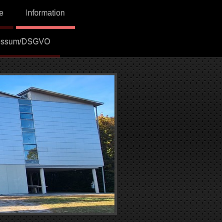
e
Information
essum/DSGVO