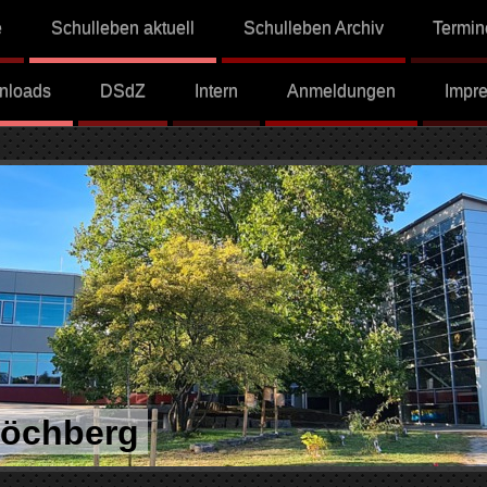
e
Schulleben aktuell
Schulleben Archiv
Termin
nloads
DSdZ
Intern
Anmeldungen
Impr
Höchberg