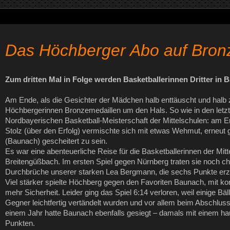
Das Höchberger Abo auf Bron
Zum dritten Mal in Folge werden Basketballerinnen Dritter in 
Am Ende, als die Gesichter der Mädchen halb enttäuscht und halb 
Höchbergerinnen Bronzemedaillen um den Hals. So wie in den letzt
Nordbayerischen Basketball-Meisterschaft der Mittelschulen: am 
Stolz (über den Erfolg) vermischte sich mit etwas Wehmut, erneut
(Baunach) gescheitert zu sein.
Es war eine abenteuerliche Reise für die Basketballerinnen der Mi
Breitengüßbach. Im ersten Spiel gegen Nürnberg traten sie noch ch
Durchbrüche unserer starken Lea Bergmann, die sechs Punkte erz
Viel stärker spielte Höchberg gegen den Favoriten Baunach, mit kon
mehr Sicherheit. Leider ging das Spiel 6:14 verloren, weil einige Bä
Gegner leichtfertig vertändelt wurden und vor allem beim Abschluss
einem Jahr hatte Baunach ebenfalls gesiegt – damals mit einem h
Punkten.