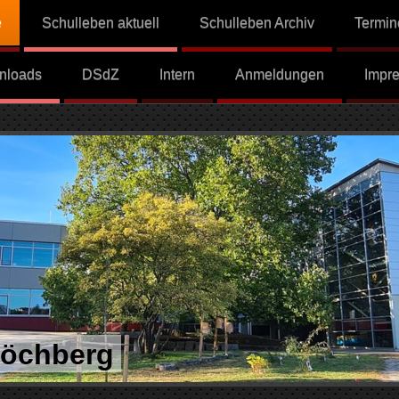
e
Schulleben aktuell
Schulleben Archiv
Termin
nloads
DSdZ
Intern
Anmeldungen
Impr
Höchberg