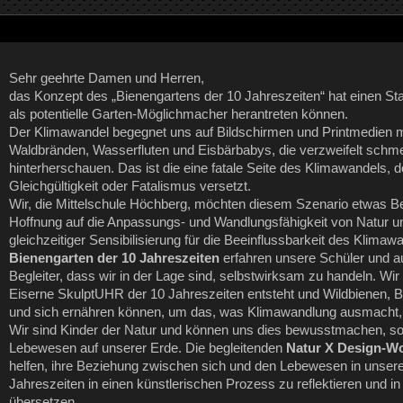
Sehr geehrte Damen und Herren,
das Konzept des „Bienengartens der 10 Jahreszeiten“ hat einen Sta
als potentielle Garten-Möglichmacher herantreten können.
Der Klimawandel begegnet uns auf Bildschirmen und Printmedien m
Waldbränden, Wasserfluten und Eisbärbabys, die verzweifelt schm
hinterherschauen. Das ist die eine fatale Seite des Klimawandels, 
Gleichgültigkeit oder Fatalismus versetzt.
Wir, die Mittelschule Höchberg, möchten diesem Szenario etwas 
Hoffnung auf die Anpassungs- und Wandlungsfähigkeit von Natur 
gleichzeitiger Sensibilisierung für die Beeinflussbarkeit des Klima
Bienengarten der 10 Jahreszeiten
erfahren unsere Schüler und a
Begleiter, dass wir in der Lage sind, selbstwirksam zu handeln. Wi
Eiserne SkulptUHR der 10 Jahreszeiten entsteht und Wildbienen, B
und sich ernähren können, um das, was Klimawandlung ausmacht, 
Wir sind Kinder der Natur und können uns dies bewusstmachen, so w
Lebewesen auf unserer Erde. Die begleitenden
Natur X Design-W
helfen, ihre Beziehung zwischen sich und den Lebewesen in unser
Jahreszeiten in einen künstlerischen Prozess zu reflektieren und i
übersetzen.