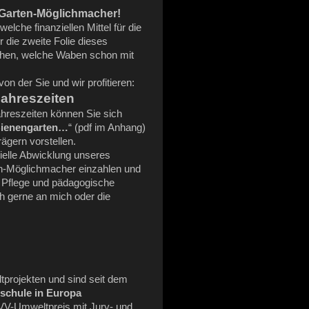
-Garten-Möglichmacher!
elche finanziellen Mittel für die
 die zweite Folie dieses
achen, welche Waben schon mit
on der Sie und wir profitieren:
Jahreszeiten
hreszeiten können Sie sich
Bienengarten…
“ (pdf im Anhang)
ägern vorstellen.
zielle Abwicklung unseres
en-Möglichmacher einzahlen und
, Pflege und pädagogische
h gerne an mich oder die
ltprojekten und sind seit dem
schule in Europa
VV-Umweltpreis mit Jury- und