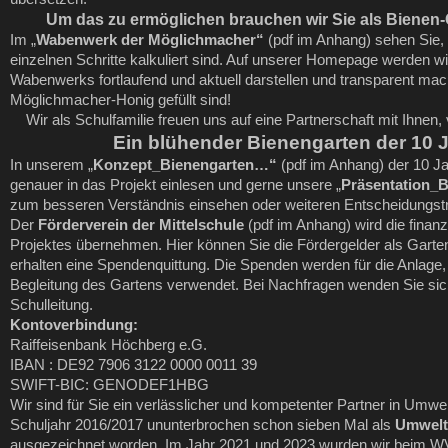
Um das zu ermöglichen brauchen wir Sie als Bienen
Im „
Wabenwerk der Möglichmacher“
(pdf im Anhang) sehen Sie, w
einzelnen Schritte kalkuliert sind. Auf unserer Homepage werden wir
Wabenwerks fortlaufend und aktuell darstellen und transparent m
Möglichmacher-Honig gefüllt sind!
Wir als Schulfamilie freuen uns auf eine Partnerschaft mit Ihnen, v
Ein blühender Bienengarten der 10 
In unserem „
Konzept_Bienengarten…“
(pdf im Anhang) der 10 Ja
genauer in das Projekt einlesen und gerne unsere „
Präsentation_
zum besseren Verständnis einsehen oder weiteren Entscheidungstr
Der
Förderverein der Mittelschule
(pdf im Anhang) wird die finan
Projektes übernehmen. Hier können Sie die Fördergelder als Gart
erhalten eine Spendenquittung. Die Spenden werden für die Anlage
Begleitung des Gartens verwendet. Bei Nachfragen wenden Sie sic
Schulleitung.
Kontoverbindung:
Raiffeisenbank Höchberg e.G.
IBAN : DE92 7906 3122 0000 0011 39
SWIFT-BIC: GENODEF1HBG
Wir sind für Sie ein verlässlicher und kompetenter Partner in Umwe
Schuljahr 2016/2017 ununterbrochen schon sieben Mal als
Umwelt
ausgezeichnet worden. Im Jahr 2021 und 2023 wurden wir beim W